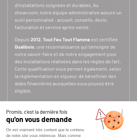
d’installations soignées et durables. Au
showroom, notre équipe administrative assure un
suivi personnalisé : accueil, conseils, devis,
facturation et service après-vente.
Depuis
2012
,
Tout Feu Tout Flamme
est certifiée
Qualibois
, une reconnaissance qui témoigne de
notre savoir-faire et de notre engagement pour
des installations réalisées dans les règles de l’art.
Cette qualification vous permet également, selon
la réglementation en vigueur, de bénéficier des
aides financières auxquelles vous pouvez être
éligible.
Parce que chaque projet est unique, nous vous
accompagnons de l’étude à l’installation avec des
conseils personnalisés et un suivi de A à Z.
N’hésitez pas à nous contacter : nous mettons
plus de 35 ans d’expérience au service de votre